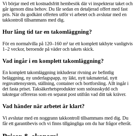
Vi börjar med ett kostnadsfritt hembesök där vi inspekterar taket och
går igenom dina behov. Du får sedan en detaljerad offert med fast
pris. När du godkänt offerten utför vi arbetet och avslutar med en
takkontroll tillsammans med dig.
Hur lång tid tar en takomläggning?
För en normalvilla på 120–160 m² tar ett komplett takbyte vanligtvis
1–2 veckor, beroende på väder och takets skick.
Vad ingår i en komplett takomläggning?
En komplett takomläggning inkluderar rivning av befintlig
beläggning, ny underlagspapp, ny läkt, nytt takmaterial, nytt
regnvattensystem, ställning, container och bortforsling. Allt ingår i
det fasta priset. Taksäkerhetsprodukter som snörasskydd och
takstegar offereras som en separat post utifrån vad ditt tak kräver.
Vad händer när arbetet är klart?
Vi avslutar med en noggrann takkontroll tillsammans med dig. Du
får ett garantibevis och vi finns tillgängliga om du har frågor efteråt.