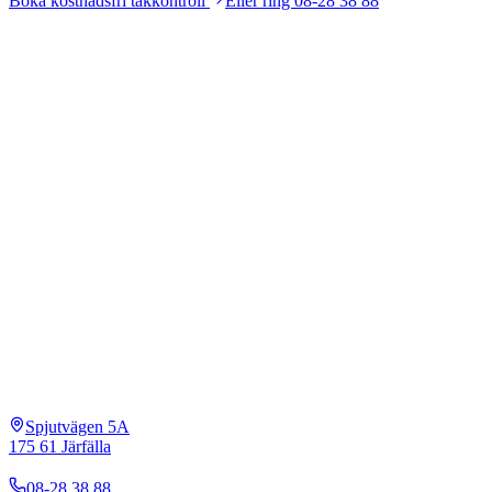
Boka kostnadsfri takkontroll
Eller ring 08-28 38 88
Hitta till oss
Adress
Spjutvägen 5A
175 61 Järfälla
Telefon
08-28 38 88