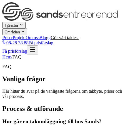
Tjänster
Områden
Priser
Projekt
Om oss
Blogg
Gör vårt taktest
08-28 38 88
Få prisförslag
Få prisförslag
Hem
/
FAQ
FAQ
Vanliga
frågor
Här hittar du svar på de vanligaste frågorna om takbyte, priser och
vår process.
Process & utförande
Hur går en takomläggning till hos Sands?