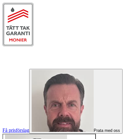
✓
F-skattsedel
✓
Fullförsäkrade
✓
Monier
Takpartner
✓
BraByggare 4.8 ★
©
2026
Sands Entreprenad Stockholm AB
Få prisförslag
Prata med oss