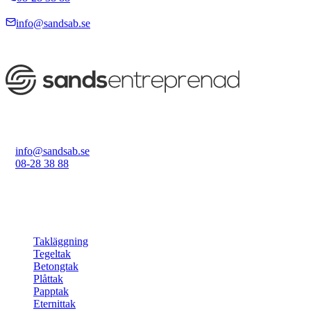
E-post
info@sandsab.se
Sands Entreprenad Stockholm AB · Org.nr: 559063-8135
Sands Entreprenad Stockholm AB
Spjutvägen 5A, 175 61 Järfälla
info@sandsab.se
08-28 38 88
Org.nr: 559063-8135
Tjänster
Takläggning
Tegeltak
Betongtak
Plåttak
Papptak
Eternittak