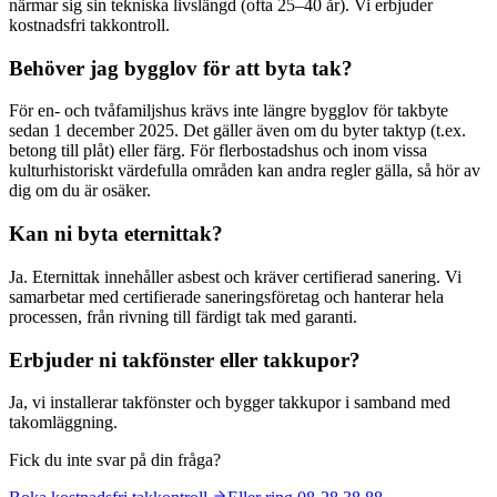
närmar sig sin tekniska livslängd (ofta 25–40 år). Vi erbjuder
kostnadsfri takkontroll.
Behöver jag bygglov för att byta tak?
För en- och tvåfamiljshus krävs inte längre bygglov för takbyte
sedan 1 december 2025. Det gäller även om du byter taktyp (t.ex.
betong till plåt) eller färg. För flerbostadshus och inom vissa
kulturhistoriskt värdefulla områden kan andra regler gälla, så hör av
dig om du är osäker.
Kan ni byta eternittak?
Ja. Eternittak innehåller asbest och kräver certifierad sanering. Vi
samarbetar med certifierade saneringsföretag och hanterar hela
processen, från rivning till färdigt tak med garanti.
Erbjuder ni takfönster eller takkupor?
Ja, vi installerar takfönster och bygger takkupor i samband med
takomläggning.
Fick du inte svar på din fråga?